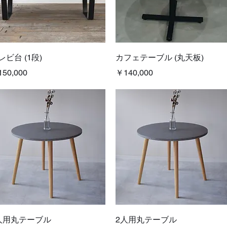
クイックビュー
クイックビュー
レビ台 (1段)
カフェテーブル (丸天板)
格
価格
50,000
￥140,000
クイックビュー
クイックビュー
人用丸テーブル
2人用丸テーブル