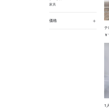
家具
価格
テ
価
￥1
￥130,000
￥150,000
1