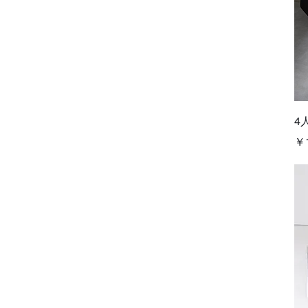
4
価
￥1