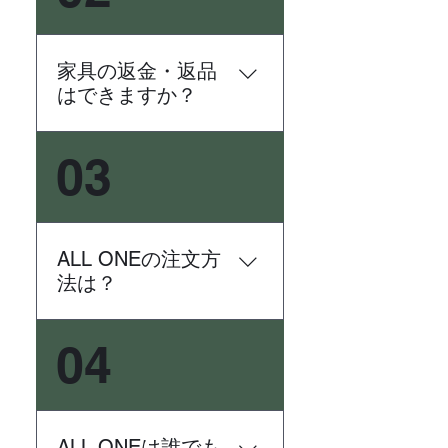
家具の返金・返品
はできますか？
到着日を含め7日以内に限り、
03
返金させていただきます。 お
問合せフォームからご連絡く
ださい。 ※外での使用で起き
たひび割れなどは性質上のも
ALL ONEの注文方
のであるため、返金対象外と
法は？
なります。
新規申込のお問い合わせ後、
04
折り返しのメールを送らせて
いただきます。 ID発行後に
ALL ONEにログインしていた
だき、翌日納品の注文から可
ALL ONEは誰でも