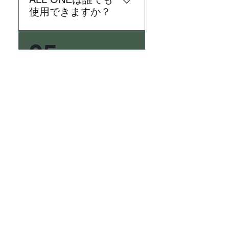
能となります。 ALL ONEの使
使用できますか？
い方はこちらをご覧くださ
い。
配送の対象範囲が東京23区内
05
ですので、該当地域の方はご
利用いただけます。
ALL ONEではどの
ような商品を取り
扱っていますか？
ALL ONEでは、農産物・水産
物・畜産物・穀類・乳製品・
調味料・調理品・製菓類・消
お問合せ
耗品など様々な商品を取り扱
っています。
LEHL,INC.
〒102-0083
東京都千代田区麹町4-5-20 KSビル 8F
tel. 03-6867-1788