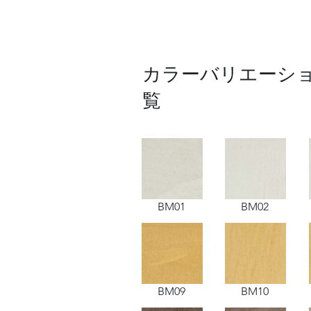
​カラーバリエーシ
覧
BM01
BM02
BM09
BM10