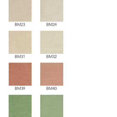
BM23
BM24
BM31
BM32
BM39
BM40