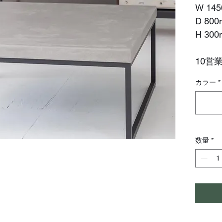
W 14
D 80
H 30
10営
カラー
*
数量
*