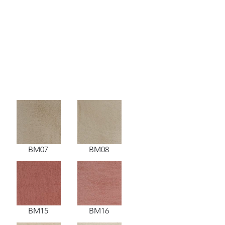
BM07
BM08
BM15
BM16