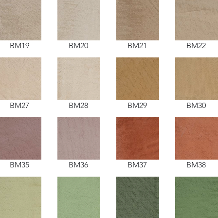
BM19
BM20
BM21
BM22
BM27
BM28
BM29
BM30
BM35
BM36
BM37
BM38