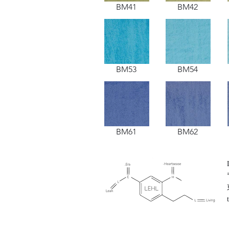
BM41
BM42
BM53
BM54
BM61
BM62