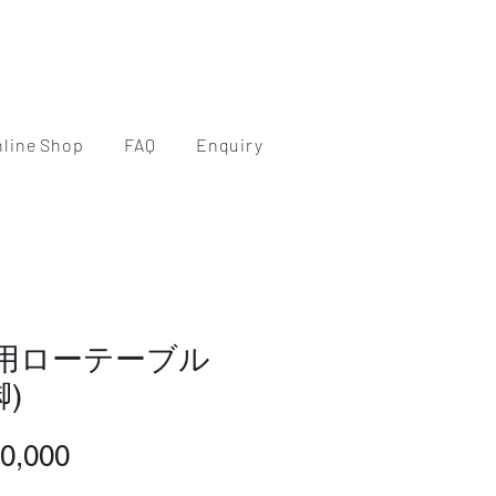
nline Shop
FAQ
Enquiry
人用ローテーブル
脚)
価
0,000
格