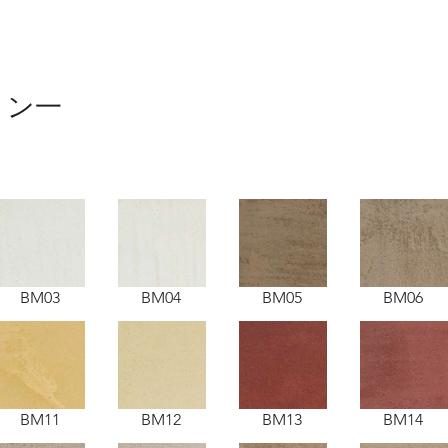
ョン一
BM03
BM04
BM05
BM06
BM11
BM12
BM13
BM14