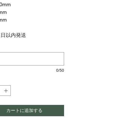
50mm
0mm
0mm
業日以内発送
0/50
カートに追加する