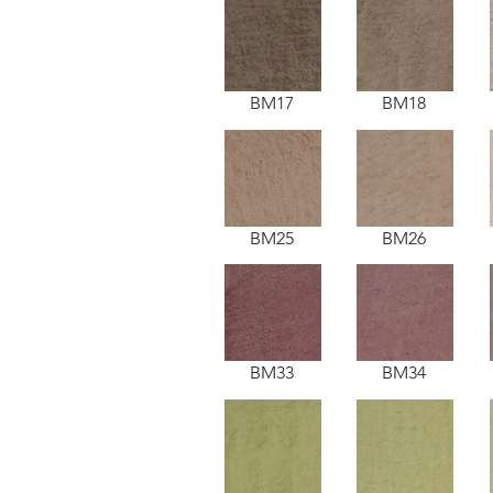
BM17
BM18
BM25
BM26
BM33
BM34