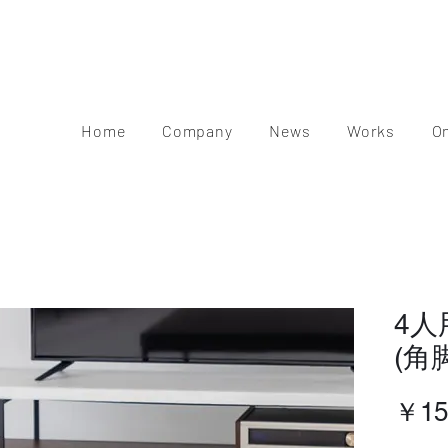
Home
Company
News
Works
O
4
(角
￥15