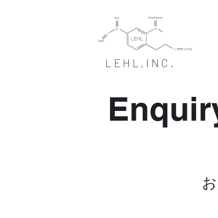
LEHL,INC.
Enquir
お