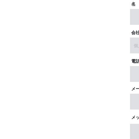
名
会
電
メ
メ