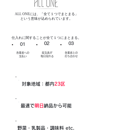
ALL ONEには、「全て１つでまとまる」
という意味が込められています。
​仕入れに関することが全て１つにまとまる。
02
03
01
各業者への
収支表が
各業者との
​支払い
​毎日見れる
​打ち合わせ
​対象地域：都内
23区
​最速で
明日
納品から可能
​野菜・乳製品・調味料 etc.​