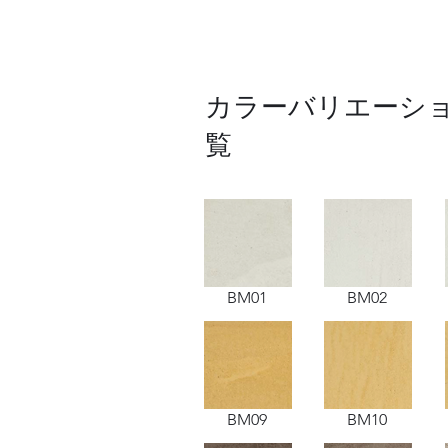
​カラーバリエーシ
覧
BM01
BM02
BM09
BM10