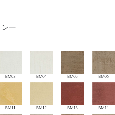
ョン一
BM03
BM04
BM05
BM06
BM11
BM12
BM13
BM14