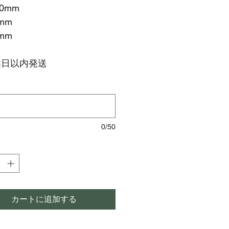
50mm
0mm
0mm
業日以内発送
0/50
カートに追加する