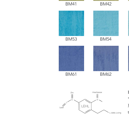
BM41
BM42
BM53
BM54
BM61
BM62