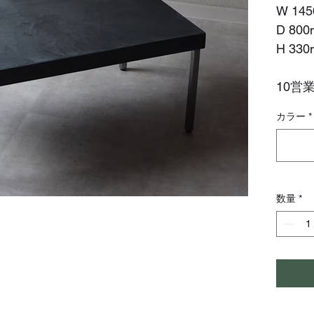
W 14
D 80
H 33
10営
カラー
*
数量
*