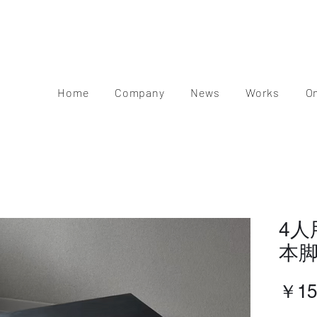
Home
Company
News
Works
O
4人
本脚
￥15