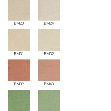
BM23
BM24
BM31
BM32
BM39
BM40