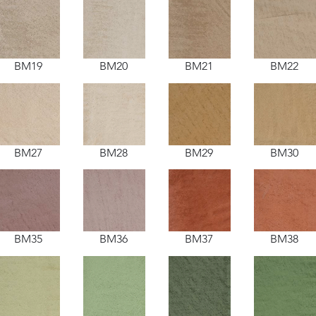
BM19
BM20
BM21
BM22
BM27
BM28
BM29
BM30
BM35
BM36
BM37
BM38