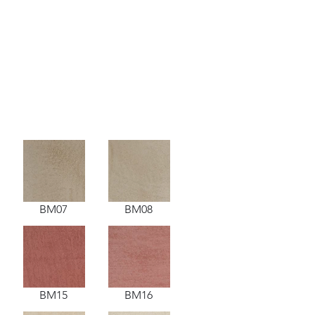
BM07
BM08
BM15
BM16