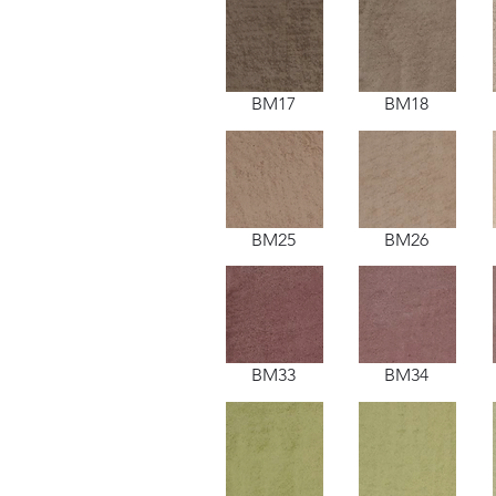
BM17
BM18
BM25
BM26
BM33
BM34