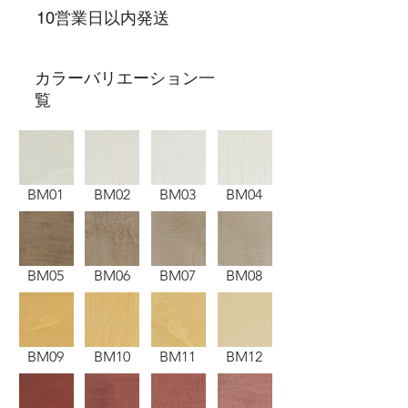
10営業日以内発送
​カラーバリエーション一
覧
BM01
BM02
BM03
BM04
BM05
BM06
BM07
BM08
BM09
BM10
BM11
BM12