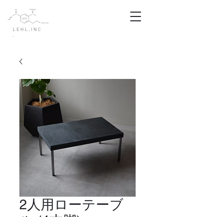
LEHL,INC
.
2人用ローテーブ