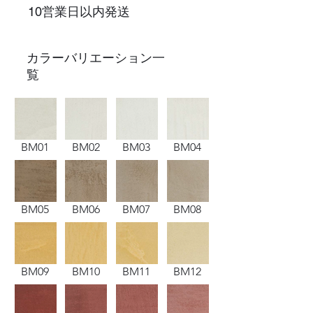
10営業日以内発送
​カラーバリエーション一
覧
BM01
BM02
BM03
BM04
BM05
BM06
BM07
BM08
BM09
BM10
BM11
BM12