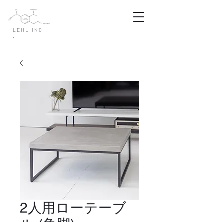
LEHL,INC
.
2人用ローテーブ