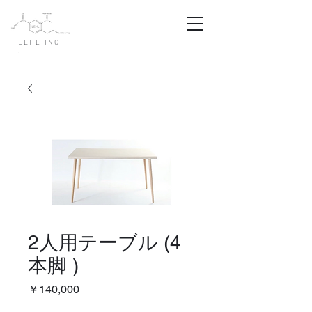
LEHL,INC
.
2人用テーブル (4
本脚 )
価
￥140,000
格