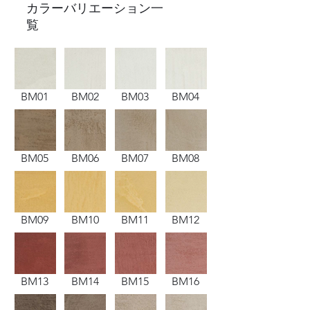
​カラーバリエーション一
覧
BM01
BM02
BM03
BM04
BM05
BM06
BM07
BM08
BM09
BM10
BM11
BM12
BM13
BM14
BM15
BM16