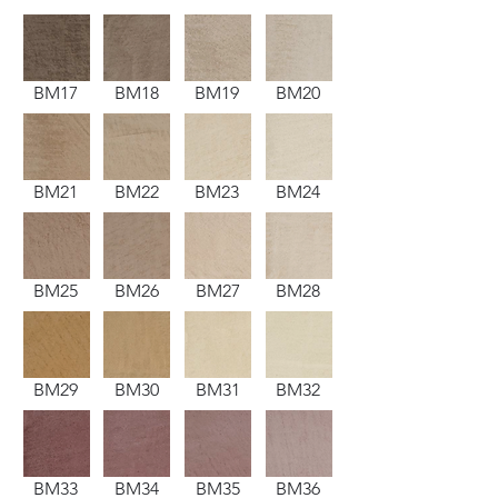
BM17
BM18
BM19
BM20
BM21
BM22
BM23
BM24
BM25
BM26
BM27
BM28
BM29
BM30
BM31
BM32
BM33
BM34
BM35
BM36