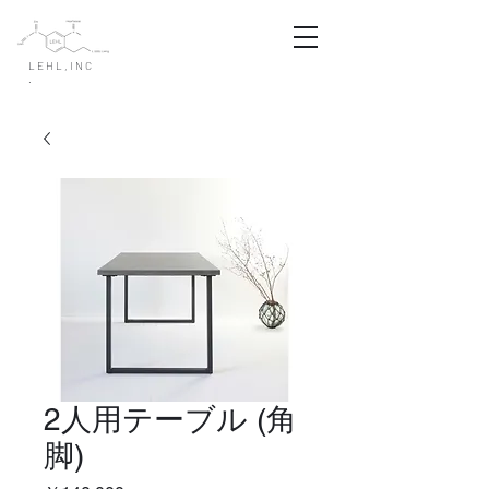
LEHL,INC
.
2人用テーブル (角
脚)