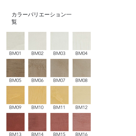
​カラーバリエーション一
覧
BM01
BM02
BM03
BM04
BM05
BM06
BM07
BM08
BM09
BM10
BM11
BM12
BM13
BM14
BM15
BM16